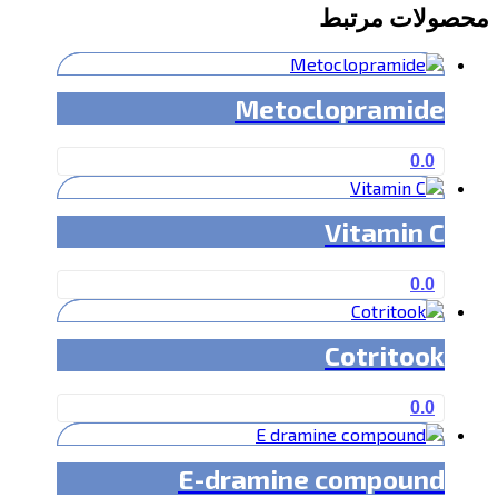
محصولات مرتبط
Metoclopramide
0.0
Vitamin C
0.0
Cotritook
0.0
E-dramine compound